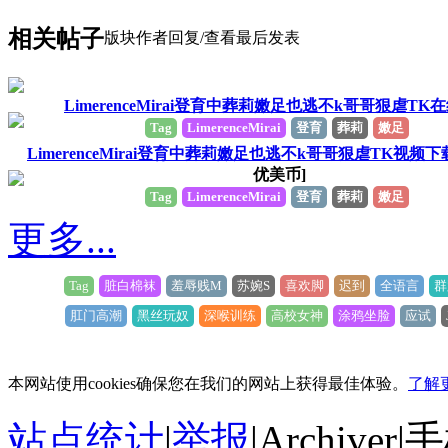
相关帖子
版块
作者
回复/查看
最后发表
LimerenceMirai登育中葬莉嫩足也逃不k哥哥狠虐TK
Tag
LimerenceMirai
登育
葬莉
嫩足
LimerenceMirai登育中葬莉嫩足也逃不k哥哥狠虐TK视频下
优美币]
Tag
LimerenceMirai
登育
葬莉
嫩足
更多...
Tag
脏白棉袜
羞辱贱M
苏婉S
喜欢脚
迟到
全语言
群
肛门高潮
黑丝玩奴
深喉训练
高校女神
涂鸦坐脸
应试
本网站使用cookies确保您在我们的网站上获得最佳体验。
了解
站点统计
|
举报
|
Archiver
|
手